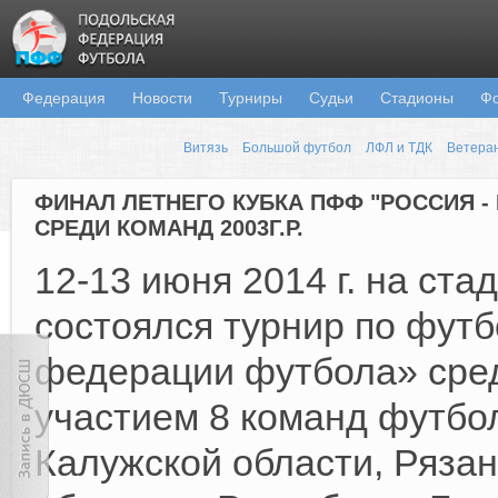
Федерация
Новости
Турниры
Судьи
Стадионы
Ф
Витязь
Большой футбол
ЛФЛ и ТДК
Ветера
ФИНАЛ ЛЕТНЕГО КУБКА ПФФ "РОССИЯ -
СРЕДИ КОМАНД 2003Г.Р.
12-13 июня 2014 г. на ста
состоялся турнир по фут
федерации футбола» среди
участием 8 команд футбол
Калужской области, Рязан