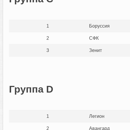
1
Боруссия
2
СФК
3
Зенит
Группа D
1
Легион
2
Авангард