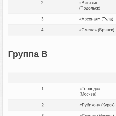
2
«Витязь»
(Подольск)
3
«Арсенал» (Тула)
4
«Смена» (Брянск)
Группа В
1
«Торпедо»
(Москва)
2
«Рубикон» (Курск)
3
«Сокол» (Москва)