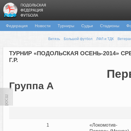
Федерация
Новости
Турниры
Судьи
Стадионы
Ф
Витязь
Большой футбол
ЛФЛ и ТДК
Ветера
ТУРНИР «ПОДОЛЬСКАЯ ОСЕНЬ-2014» СР
Г.Р.
Пер
Группа А
1
«Локомотив-