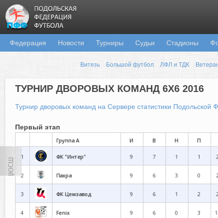
Федерация
Новости
Турниры
Судьи
Стадионы
Ф
Витязь
Большой футбол
ЛФЛ и ТДК
Ветера
ТУРНИР ДВОРОВЫХ КОМАНД 6Х6 2016
Турнир дворовых команд на Сервере статистики Подольской 
Первый этап