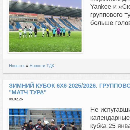
Yankee и «Сю
группового т
больше голов
»
Новости
Новости ТДК
ЗИМНИЙ КУБОК 6Х6 2025/2026. ГРУППОВОЙ
"МАТЧ ТУРА"
09.02.26
Не испугавш
календарные 
кубка 25 янв