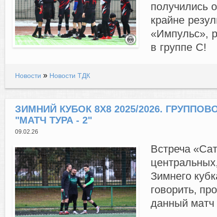
получились о
крайне резу
«Импульс», 
в группе C!
»
Новости
Новости ТДК
ЗИМНИЙ КУБОК 8Х8 2025/2026. ГРУППОВОЙ
"МАТЧ ТУРА - 2"
09.02.26
Встреча «Сат
центральных,
Зимнего кубк
говорить, пр
данный матч 