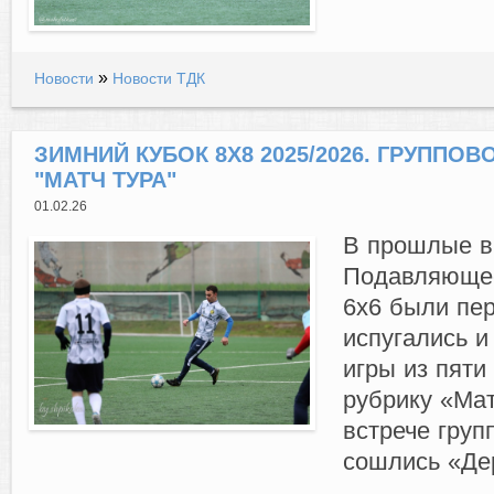
»
Новости
Новости ТДК
ЗИМНИЙ КУБОК 8Х8 2025/2026. ГРУППОВОЙ
"МАТЧ ТУРА"
01.02.26
В прошлые в
Подавляющее 
6х6 были пер
испугались и
игры из пят
рубрику «Мат
встрече груп
сошлись «Де