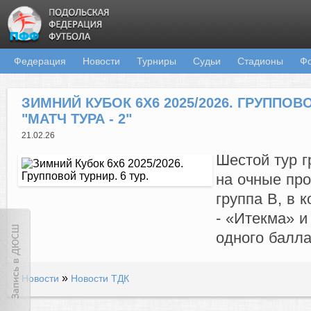
Федерация
Новости
Турниры
Судьи
Стадионы
Ф
ЗИМНИЙ КУБОК 6Х6 2025/2026. ГРУППОВОЙ
"МАТЧ ТУРА - 2"
21.02.26
Шестой тур г
на очные про
группа B, в 
- «Итекма» и
одного балла
»
Новости
Новости ТДК